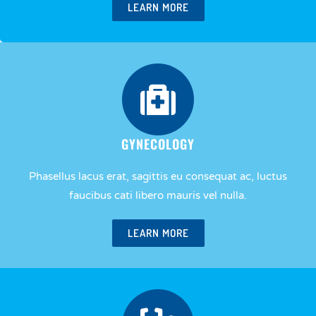
LEARN MORE
GYNECOLOGY
Phasellus lacus erat, sagittis eu consequat ac, luctus
faucibus cati libero mauris vel nulla.
LEARN MORE