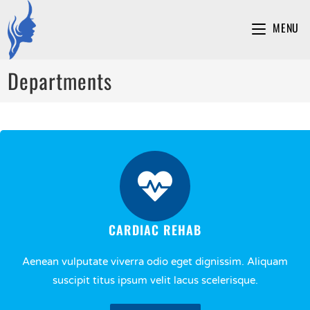
MENU
Departments
CARDIAC REHAB
Aenean vulputate viverra odio eget dignissim. Aliquam
suscipit titus ipsum velit lacus scelerisque.