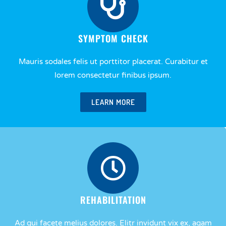
SYMPTOM CHECK
Mauris sodales felis ut porttitor placerat. Curabitur et
lorem consectetur finibus ipsum.
LEARN MORE
REHABILITATION
Ad qui facete melius dolores. Elitr invidunt vix ex, agam